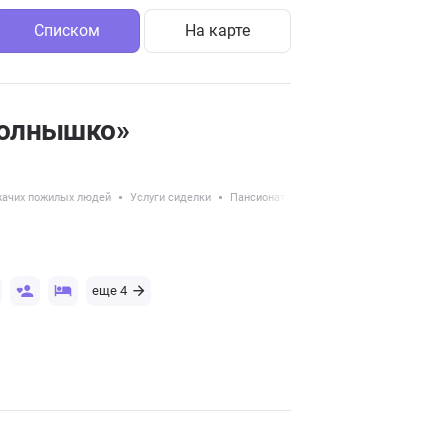
Списком
На карте
солнышко»
жачих пожилых людей
Услуги сиделки
Пансионаты для пожилых с болезнью Па
еще 4