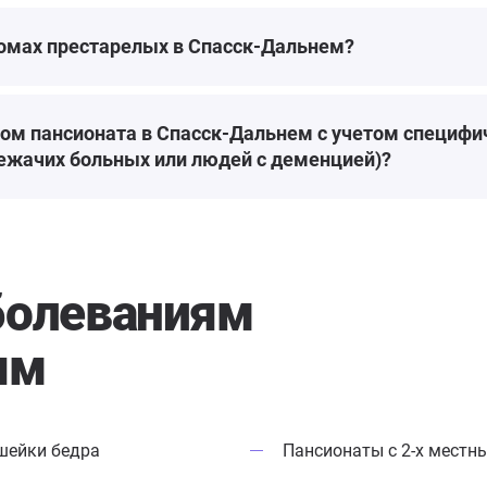
домах престарелых в Спасск-Дальнем?
ром пансионата в Спасск-Дальнем с учетом специф
лежачих больных или людей с деменцией)?
болеваниям
ям
шейки бедра
Пансионаты с 2-х мест