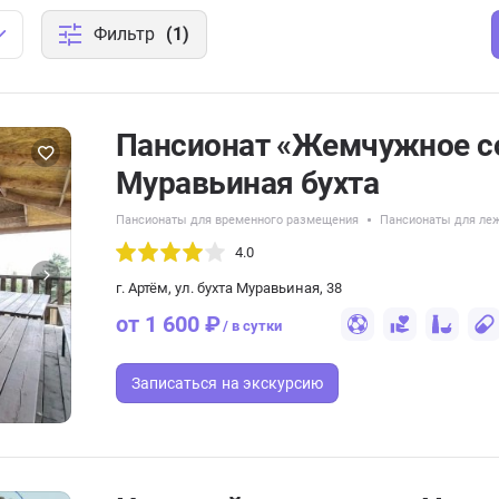
Фильтр
(1)
Пансионат «Жемчужное 
Муравьиная бухта
Пансионаты для временного размещения
Пансионаты для ле
4.0
г. Артём, ул. бухта Муравьиная, 38
от 1 600 ₽
/ в сутки
Записаться
на экскурсию