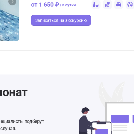
от 1 650 ₽
/ в сутки
Записаться
на экскурсию
ионат
пециалисты подберут
случая.