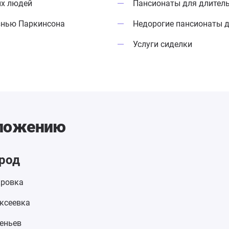
ых людей
Пансионаты для длител
знью Паркинсона
Недорогие пансионаты 
Услуги сиделки
оложению
род
ровка
ксеевка
еньев