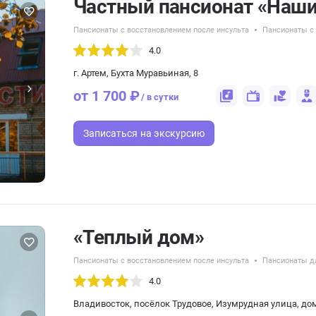
Частный пансионат «Наши
Пансионаты с восстановлением после инсульта
Пансионаты с
4.0
г. Артем, Бухта Муравьиная, 8
от 1 700 ₽
/ в сутки
Записаться
на экскурсию
«Теплый дом»
Пансионаты с восстановлением после инсульта
Пансионаты д
4.0
Владивосток, посёлок Трудовое, Изумрудная улица, до