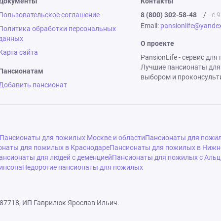
Документы
Контакты
Пользовательское соглашение
8 (800) 302-58-48
/
с 9
Email:
pansionlife@yandex
Политика обработки персональных
данных
О проекте
Карта сайта
PansionLife - сервис дл
Лучшие пансионаты для
Пансионатам
выбором и проконсульт
Добавить пансионат
Пансионаты для пожилых Москве и области
Пансионаты для пожил
онаты для пожилых в Краснодаре
Пансионаты для пожилых в Нижн
ансионаты для людей с деменцией
Пансионаты для пожилых с Аль
инсона
Недорогие пансионаты для пожилых
87718, ИП Гаврилюк Ярослав Ильич.