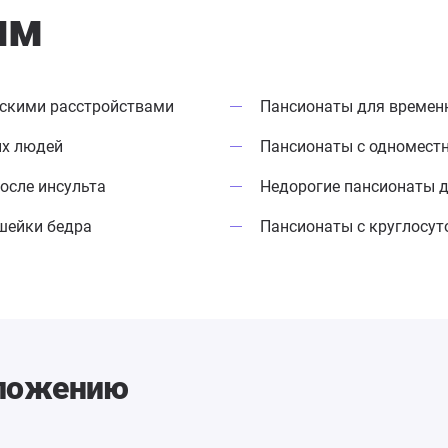
ям
ескими расстройствами
Пансионаты для времен
ых людей
Пансионаты с одномес
осле инсульта
Недорогие пансионаты 
шейки бедра
Пансионаты с круглосу
оложению