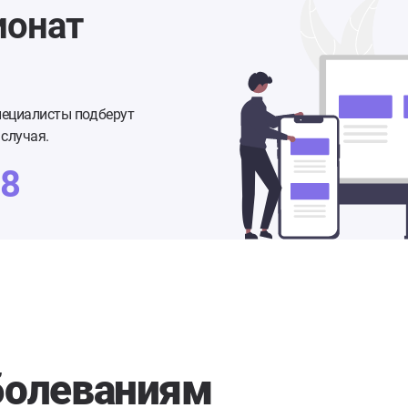
ионат
пециалисты подберут
случая.
48
болеваниям