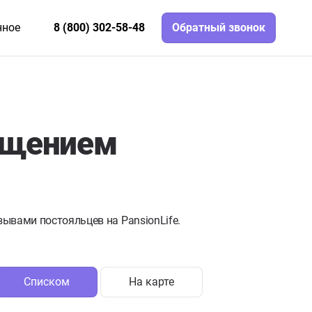
нное
8 (800) 302-58-48
Обратный звонок
ещением
ывами постояльцев на PansionLife.
Списком
На карте