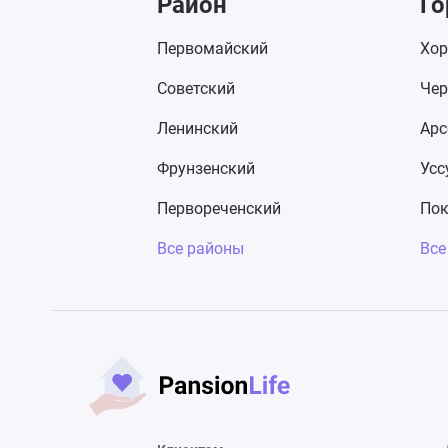
Район
Го
Первомайский
Хор
Советский
Чер
Ленинский
Арс
Фрунзенский
Усс
Первореченский
Пок
Все районы
Все