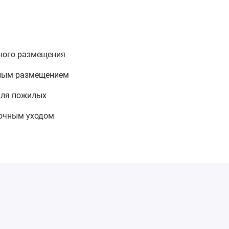
ного размещения
тным размещением
для пожилых
точным уходом