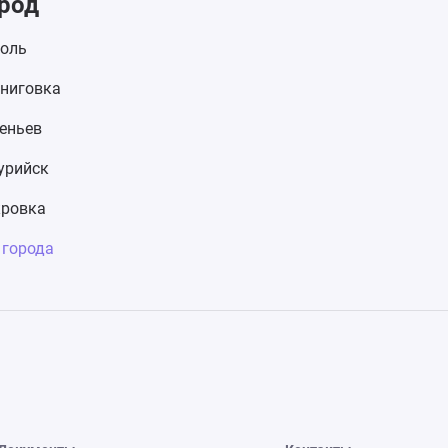
род
оль
ниговка
еньев
урийск
ровка
 города